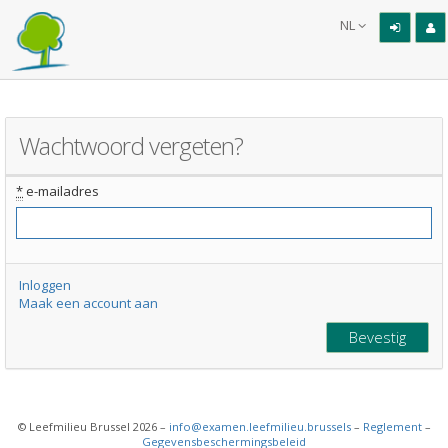
NL
Wachtwoord vergeten?
*
e-mailadres
Inloggen
Maak een account aan
© Leefmilieu Brussel 2026 –
info@examen.leefmilieu.brussels
–
Reglement
–
Gegevensbeschermingsbeleid